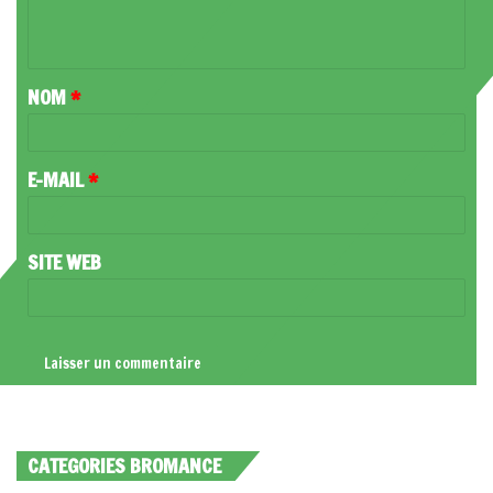
E
N
T
NOM
*
A
I
R
E-MAIL
*
E
*
SITE WEB
CATEGORIES BROMANCE