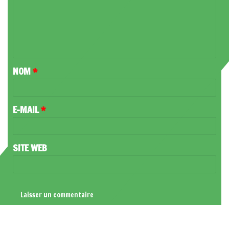
M
E
N
T
NOM
*
A
I
R
E-MAIL
*
E
*
SITE WEB