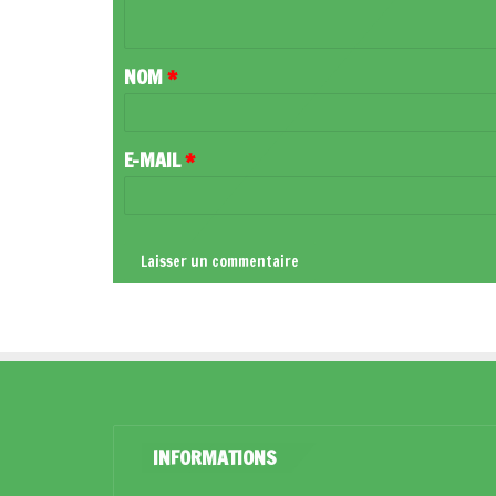
N
T
NOM
*
A
I
R
E-MAIL
*
E
*
INFORMATIONS