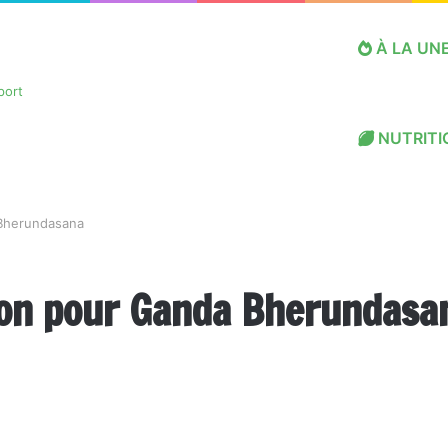
À LA UN
NUTRITI
 Bherundasana
ion pour Ganda Bherundasa