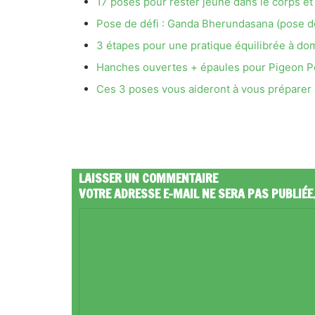
17 poses pour rester jeune dans le corps et l
Pose de défi : Ganda Bherundasana (pose d
3 étapes pour une pratique équilibrée à dom
Hanches ouvertes + épaules pour Pigeon P
Ces 3 poses vous aideront à vous préparer
LAISSER UN COMMENTAIRE
VOTRE ADRESSE E-MAIL NE SERA PAS PUBLIÉE
C
O
M
M
E