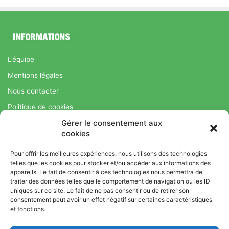
INFORMATIONS
L’équipe
Mentions légales
Nous contacter
Politique de cookies
Gérer le consentement aux
Régime Savoir Maigrir.fr : La méthode Jean-Michel Cohen pour
cookies
une perte de poids durable
Pour offrir les meilleures expériences, nous utilisons des technologies
telles que les cookies pour stocker et/ou accéder aux informations des
appareils. Le fait de consentir à ces technologies nous permettra de
© Copyright 2026, Tous droits réservés |
Bromance
traiter des données telles que le comportement de navigation ou les ID
uniques sur ce site. Le fait de ne pas consentir ou de retirer son
Bien-Être : Yoga, Bien-être, Nutrition et Sport
consentement peut avoir un effet négatif sur certaines caractéristiques
L’équipe
Mentions légales
Nous contacter
et fonctions.
Politique de cookies