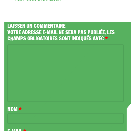
LAISSER UN COMMENTAIRE
VOTRE ADRESSE E-MAIL NE SERA PAS PUBLIÉE.
LES
CHAMPS OBLIGATOIRES SONT INDIQUÉS AVEC
*
C
O
M
M
E
N
T
NOM
*
A
I
R