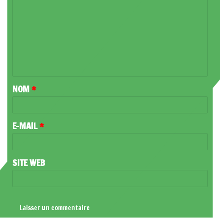
O
M
M
E
N
T
NOM
*
A
I
R
E-MAIL
*
E
*
SITE WEB