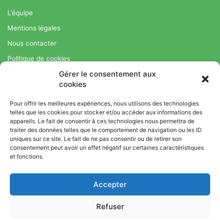
L’équipe
Mentions légales
Nous contacter
Politique de cookies
Gérer le consentement aux
Régime Savoir Maigrir.fr : La méthode Jean-Michel Cohen pour
cookies
une perte de poids durable
Pour offrir les meilleures expériences, nous utilisons des technologies
telles que les cookies pour stocker et/ou accéder aux informations des
appareils. Le fait de consentir à ces technologies nous permettra de
© Copyright 2026, Tous droits réservés |
Bromance
traiter des données telles que le comportement de navigation ou les ID
uniques sur ce site. Le fait de ne pas consentir ou de retirer son
Bien-Être : Yoga, Bien-être, Nutrition et Sport
consentement peut avoir un effet négatif sur certaines caractéristiques
L’équipe
Mentions légales
Nous contacter
et fonctions.
Politique de cookies
Accepter
Régime Savoir Maigrir.fr : La méthode Jean-Michel Cohen pour
une perte de poids durable
Refuser