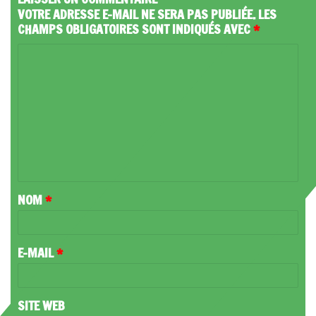
VOTRE ADRESSE E-MAIL NE SERA PAS PUBLIÉE.
LES
CHAMPS OBLIGATOIRES SONT INDIQUÉS AVEC
*
C
O
M
M
E
N
T
NOM
*
A
I
R
E-MAIL
*
E
*
SITE WEB