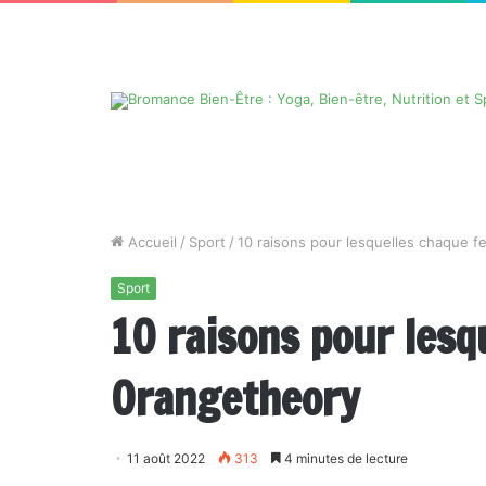
Accueil
/
Sport
/
10 raisons pour lesquelles chaque 
Sport
10 raisons pour lesq
Orangetheory
11 août 2022
313
4 minutes de lecture