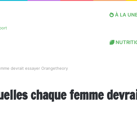
À LA UN
NUTRITI
femme devrait essayer Orangetheory
uelles chaque femme devra