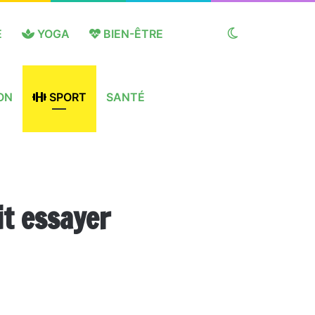
E
YOGA
BIEN-ÊTRE
Switch
ON
SPORT
SANTÉ
skin
it essayer