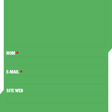
C
O
M
M
E
N
T
NOM
*
A
I
R
E-MAIL
*
E
*
SITE WEB