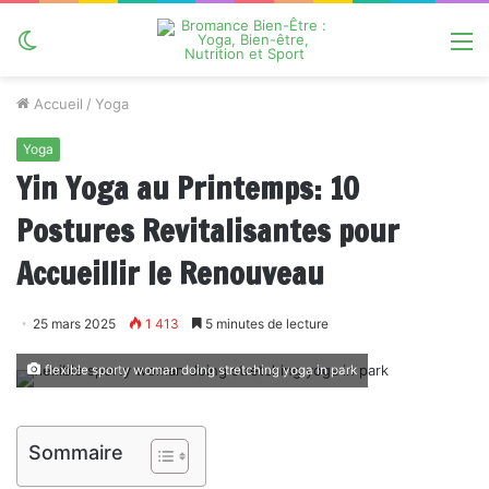
Switch
M
skin
Accueil
/
Yoga
Yoga
Yin Yoga au Printemps: 10
Postures Revitalisantes pour
Accueillir le Renouveau
25 mars 2025
1 413
5 minutes de lecture
flexible sporty woman doing stretching yoga in park
Sommaire