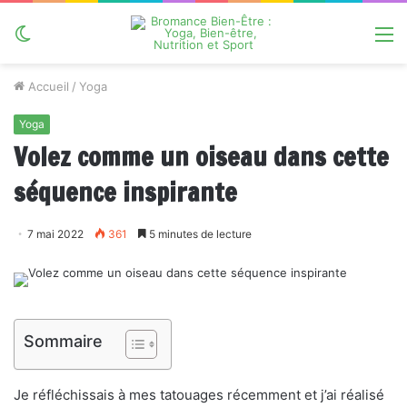
Switch
M
skin
Accueil
/
Yoga
Yoga
Volez comme un oiseau dans cette
séquence inspirante
7 mai 2022
361
5 minutes de lecture
Sommaire
Je réfléchissais à mes tatouages ​​​​récemment et j’ai réalisé