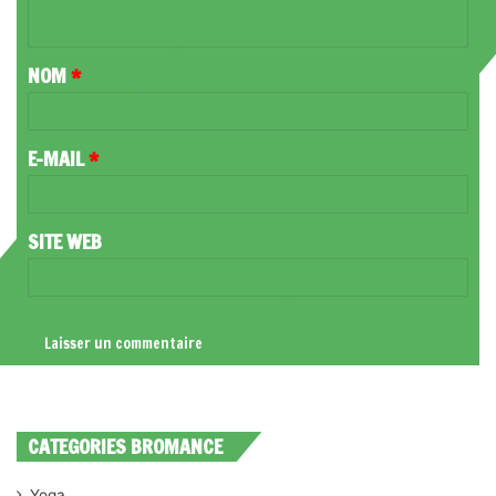
N
T
NOM
*
A
I
R
E-MAIL
*
E
*
SITE WEB
CATEGORIES BROMANCE
Yoga