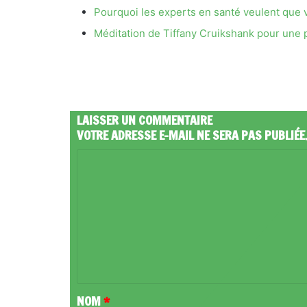
Pourquoi les experts en santé veulent que vo
Méditation de Tiffany Cruikshank pour une 
LAISSER UN COMMENTAIRE
VOTRE ADRESSE E-MAIL NE SERA PAS PUBLIÉE
C
O
M
M
E
N
T
NOM
*
A