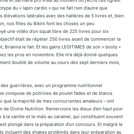
ième et dernière pro IFBB au moment où j’écris ces lignes.
otype du « lapin cardio » qui ne fait rien d’autre que
élévations latérales avec des haltères de 5 livres et, bien
n, nos filles du Bikini font les choses un peu
yé une vidéo d’un squat libre de 225 livres pour six
 objectif était de répéter 250 livres avant de commencer la
nt, Brianna le fait. Et les gains LEGITIMES de son « booty »
chez les pros en novembre. Elle m’a déjà donné quelques
ment doublé de volume au cours des sept derniers mois,
es guerrières, avec un programme nutritionnel
 se compose de poitrines de poulet fades et de blancs
si que la majorité de mes concurrentes amateurs – ont
m de Divine Nutrition. Remercions les dieux d’en haut pour
 à la vanille et le maïs au caramel, qui constituent souvent
n est plongé dans la préparation d’un concours. Et malgré le
ts incluent des shakes protéinés dans leur préparation au