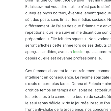
Brianna, une compétitrice de Bikini, est ma trois
Et laissez-moi vous dire qu’elle n’est pas le stéré
quelques plyos boiteux, éventuellement quelques 
sûr, des posts sans fin sur les médias sociaux. No
différemment. Je l’ai su dès que Brianna m’a envo
répétitions, qu’elle a suivi en me disant que son
préparation. « Elle fait des squats ». Non, vraime
seront affichés cette année lors de ses débuts 
aperçus candides, avec un
fessier
qui a apparem
depuis qu’elle est devenue professionnelle.
Ces femmes abordent leur entraînement comme d
intelligent en conséquence. Le régime spartiate
d’œufs encore plus fades. Donna et Felecia – ain
droit de temps en temps à un isolat de lactoséru
les brioches à la cannelle, le beurre de cacahuète
le seul repas délicieux de la journée lorsque l’o
front anti-shake de la broscience, nos concurren