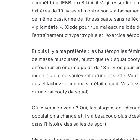
compétitrice IFBB pro Bikini, il s’agit essentiell
haltères de 10 livres et montre son « attacheme
ce même passionné de fitness saute sans réfléchir
« pliométrie ». (Code pour : Je n’ai aucune idée d
l’entraînement d’hypertrophie et l’exercice aérob
Et puis il y a ma préférée : les haltérophiles fé
de masse musculaire, plutôt que le « squat booty »
enfourner un énorme poids de 135 livres pour un
moders » qui ne soulèvent qu’une assiette. Vous v
dos et lâchez-la comme si c’était chaud. Vos fe
qu’un vrai booty de squat).
Où je veux en venir ? Oui, les slogans ont changé
population a changé et il y a beaucoup plus d’œs
dans l’histoire des salles de sport.
Mais les attentes – ce qui est « acceptable » et « 