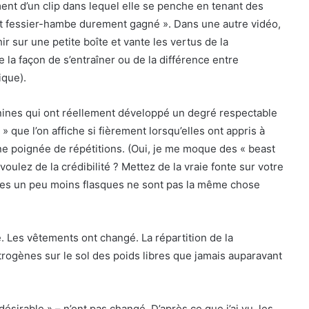
ement d’un clip dans lequel elle se penche en tenant des
nt fessier-hambe durement gagné ». Dans une autre vidéo,
 sur une petite boîte et vante les vertus de la
e la façon de s’entraîner ou de la différence entre
ique).
minines qui ont réellement développé un degré respectable
 que l’on affiche si fièrement lorsqu’elles ont appris à
e poignée de répétitions. (Oui, je me moque des « beast
oulez de la crédibilité ? Mettez de la vraie fonte sur votre
sses un peu moins flasques ne sont pas la même chose
. Les vêtements ont changé. La répartition de la
trogènes sur le sol des poids libres que jamais auparavant
désirable » – n’ont pas changé. D’après ce que j’ai vu, les