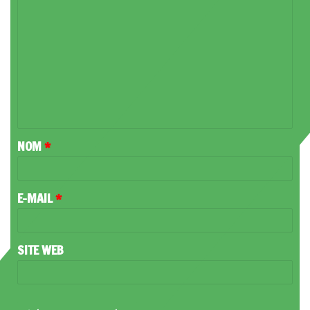
C
O
M
M
E
N
T
NOM
*
A
I
R
E-MAIL
*
E
*
SITE WEB