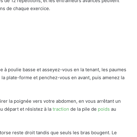
es de 12 répétitions, et les entraîneurs avancés peuvent
ions de chaque exercice.
e à poulie basse et asseyez-vous en la tenant, les paumes
ur la plate-forme et penchez-vous en avant, puis amenez la
irer la poignée vers votre abdomen, en vous arrêtant un
u départ et résistez à la
traction
de la pile de
poids
au
orse reste droit tandis que seuls les bras bougent. Le