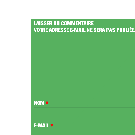
LAISSER UN COMMENTAIRE
VOTRE ADRESSE E-MAIL NE SERA PAS PUBLIÉE
C
O
M
M
E
N
T
NOM
*
A
I
R
E-MAIL
*
E