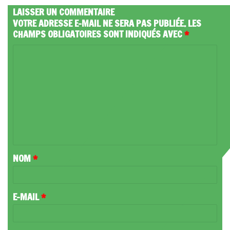
LAISSER UN COMMENTAIRE
VOTRE ADRESSE E-MAIL NE SERA PAS PUBLIÉE.
LES
CHAMPS OBLIGATOIRES SONT INDIQUÉS AVEC
*
C
O
M
M
E
N
T
NOM
*
A
I
R
E-MAIL
*
E
*