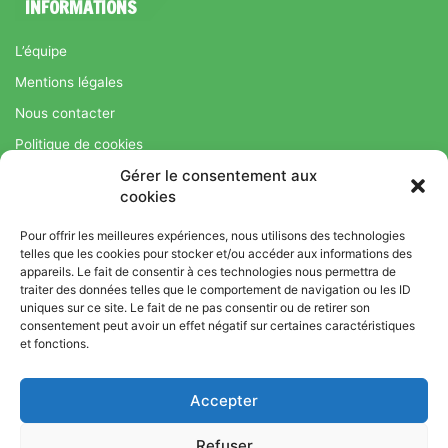
INFORMATIONS
L’équipe
Mentions légales
Nous contacter
Politique de cookies
Gérer le consentement aux
Régime Savoir Maigrir.fr : La méthode Jean-Michel Cohen pour
cookies
une perte de poids durable
Pour offrir les meilleures expériences, nous utilisons des technologies
telles que les cookies pour stocker et/ou accéder aux informations des
appareils. Le fait de consentir à ces technologies nous permettra de
© Copyright 2026, Tous droits réservés |
Bromance
traiter des données telles que le comportement de navigation ou les ID
uniques sur ce site. Le fait de ne pas consentir ou de retirer son
Bien-Être : Yoga, Bien-être, Nutrition et Sport
consentement peut avoir un effet négatif sur certaines caractéristiques
L’équipe
Mentions légales
Nous contacter
et fonctions.
Politique de cookies
Accepter
Régime Savoir Maigrir.fr : La méthode Jean-Michel Cohen pour
une perte de poids durable
Refuser