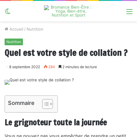
Switch
M
skin
Accueil
/
Nutrition
Nutrition
Quel est votre style de collation ?
8 septembre 2022
284
2 minutes de lecture
Sommaire
Le grignoteur toute la journée
Vous ne pouvez pas vous empêcher de prendre un petit