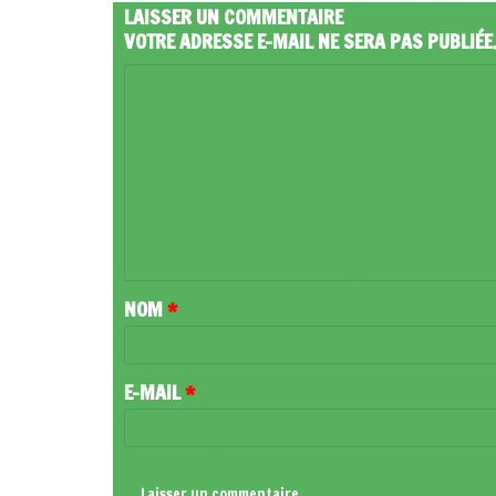
LAISSER UN COMMENTAIRE
VOTRE ADRESSE E-MAIL NE SERA PAS PUBLIÉE
C
O
M
M
E
N
T
NOM
*
A
I
R
E-MAIL
*
E
*