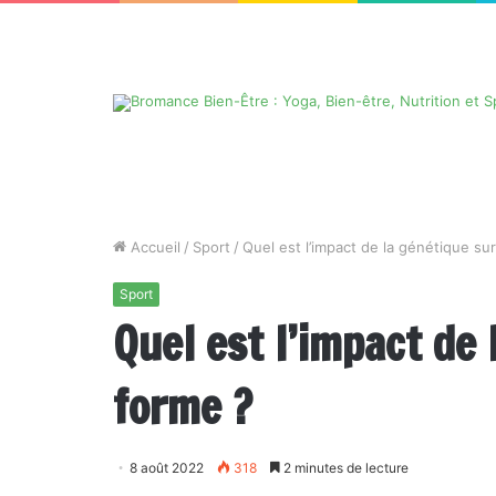
Accueil
/
Sport
/
Quel est l’impact de la génétique su
Sport
Quel est l’impact de 
forme ?
8 août 2022
318
2 minutes de lecture