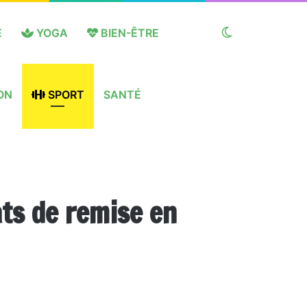
E
YOGA
BIEN-ÊTRE
Switch
ON
SPORT
SANTÉ
skin
ats de remise en