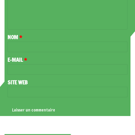
M
E
N
T
NOM
*
A
I
R
E-MAIL
*
E
*
SITE WEB