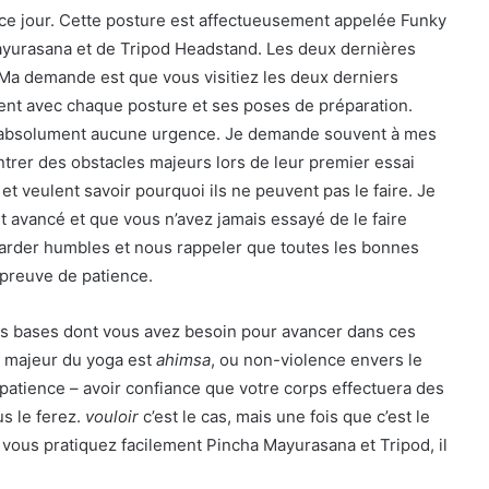
à ce jour. Cette posture est affectueusement appelée Funky
ayurasana et de Tripod Headstand. Les deux dernières
Ma demande est que vous visitiez les deux derniers
ment avec chaque posture et ses poses de préparation.
y a absolument aucune urgence. Je demande souvent à mes
trer des obstacles majeurs lors de leur premier essai
et veulent savoir pourquoi ils ne peuvent pas le faire. Je
t avancé et que vous n’avez jamais essayé de le faire
arder humbles et nous rappeler que toutes les bonnes
 preuve de patience.
es bases dont vous avez besoin pour avancer dans ces
if majeur du yoga est
ahimsa
, ou non-violence envers le
 patience – avoir confiance que votre corps effectuera des
s le ferez.
vouloir
c’est le cas, mais une fois que c’est le
e vous pratiquez facilement Pincha Mayurasana et Tripod, il