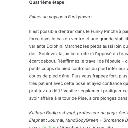
Quatrième étape :
Faites un voyage à Funkytown !
Il est possible d’entrer dans le Funky Pincha à p
force dans le bas du ventre et une grande stabilit
variante Dolphin. Marchez les pieds aussi loin q
dos. Soulevez la jambe droite (à l’opposé du bra
écart debout. Réaffirmez le travail de l’épaule –
petits coups de pied contrôlés du pied inférieur
coups de pied d’âne. Plus vous frappez fort, plus 
très patient avec cette pose et ayez confiance qu’
profitez du défi ! Veuillez également pratiquer 
avoir affaire à la tour de Pise, alors plongez dans 
Kathryn Budig est yogi, professeur de yoga, écri
Elephant Journal, MindBodyGreen + Bromance Bi
la sur
Twitter
et Facebook ou sur son site.