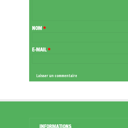
E
N
T
NOM
*
A
I
R
E-MAIL
*
E
*
INFORMATIONS