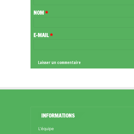
T
NOM
*
A
I
R
E-MAIL
*
E
*
INFORMATIONS
L’équipe