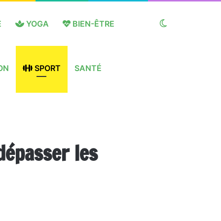
E
YOGA
BIEN-ÊTRE
Switch
ON
SPORT
SANTÉ
skin
dépasser les