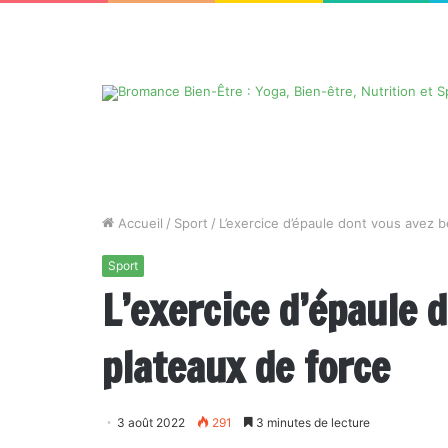
Accueil
/
Sport
/
L’exercice d’épaule dont vous avez 
Sport
L’exercice d’épaule 
plateaux de force
3 août 2022
291
3 minutes de lecture