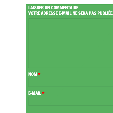
LAISSER UN COMMENTAIRE
VOTRE ADRESSE E-MAIL NE SERA PAS PUBLIÉE
C
O
M
M
E
N
T
NOM
*
A
I
R
E-MAIL
*
E
*