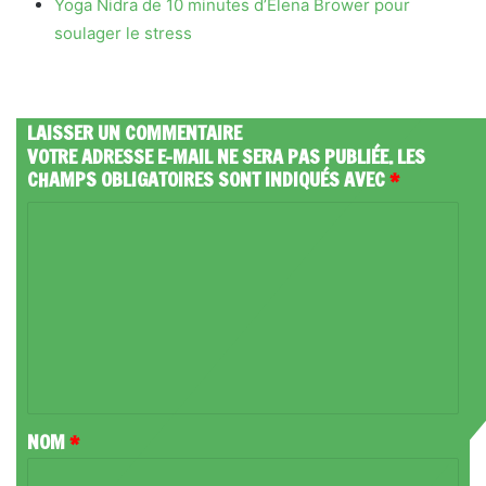
Yoga Nidra de 10 minutes d’Elena Brower pour
soulager le stress
LAISSER UN COMMENTAIRE
VOTRE ADRESSE E-MAIL NE SERA PAS PUBLIÉE.
LES
CHAMPS OBLIGATOIRES SONT INDIQUÉS AVEC
*
C
O
M
M
E
N
T
NOM
*
A
I