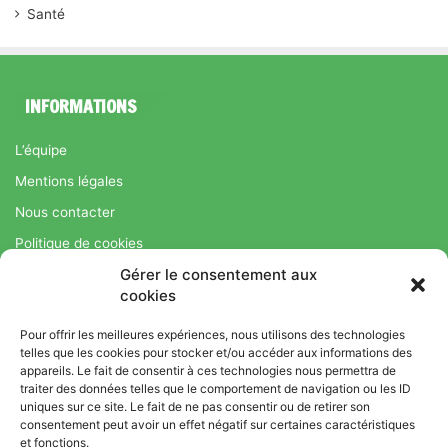
Santé
INFORMATIONS
L’équipe
Mentions légales
Nous contacter
Politique de cookies
Gérer le consentement aux
Régime Savoir Maigrir.fr : La méthode Jean-Michel Cohen pour
cookies
une perte de poids durable
Pour offrir les meilleures expériences, nous utilisons des technologies
telles que les cookies pour stocker et/ou accéder aux informations des
appareils. Le fait de consentir à ces technologies nous permettra de
© Copyright 2026, Tous droits réservés |
Bromance
traiter des données telles que le comportement de navigation ou les ID
uniques sur ce site. Le fait de ne pas consentir ou de retirer son
Bien-Être : Yoga, Bien-être, Nutrition et Sport
consentement peut avoir un effet négatif sur certaines caractéristiques
L’équipe
Mentions légales
Nous contacter
et fonctions.