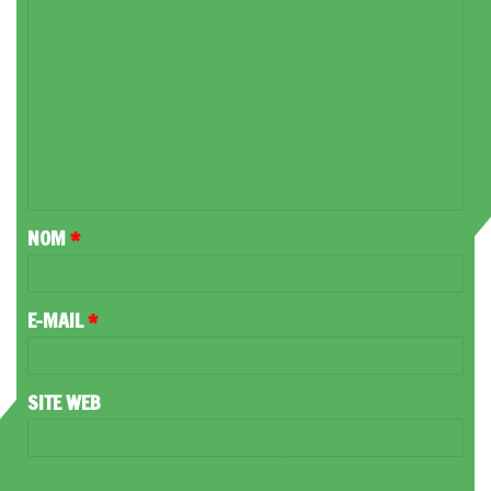
C
O
M
M
E
N
T
NOM
*
A
I
R
E-MAIL
*
E
*
SITE WEB