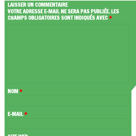
LAISSER UN COMMENTAIRE
VOTRE ADRESSE E-MAIL NE SERA PAS PUBLIÉE.
LES
CHAMPS OBLIGATOIRES SONT INDIQUÉS AVEC
*
C
O
M
M
E
N
T
NOM
*
A
I
R
E-MAIL
*
E
*