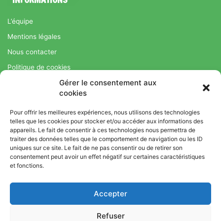
L’équipe
Mentions légales
Nous contacter
Politique de cookies
Gérer le consentement aux
Régime Savoir Maigrir.fr : La méthode Jean-Michel Cohen pour
cookies
une perte de poids durable
Pour offrir les meilleures expériences, nous utilisons des technologies
telles que les cookies pour stocker et/ou accéder aux informations des
appareils. Le fait de consentir à ces technologies nous permettra de
© Copyright 2026, Tous droits réservés |
Bromance
traiter des données telles que le comportement de navigation ou les ID
uniques sur ce site. Le fait de ne pas consentir ou de retirer son
Bien-Être : Yoga, Bien-être, Nutrition et Sport
consentement peut avoir un effet négatif sur certaines caractéristiques
L’équipe
Mentions légales
Nous contacter
et fonctions.
Politique de cookies
Accepter
Régime Savoir Maigrir.fr : La méthode Jean-Michel Cohen pour
une perte de poids durable
Refuser