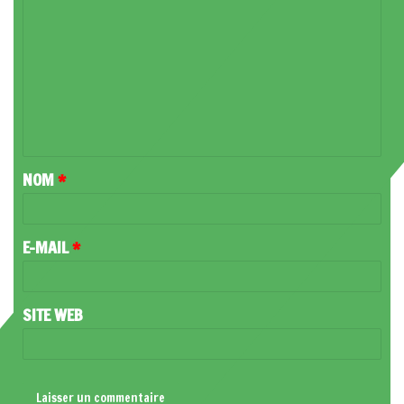
O
M
M
E
N
T
NOM
*
A
I
R
E-MAIL
*
E
*
SITE WEB