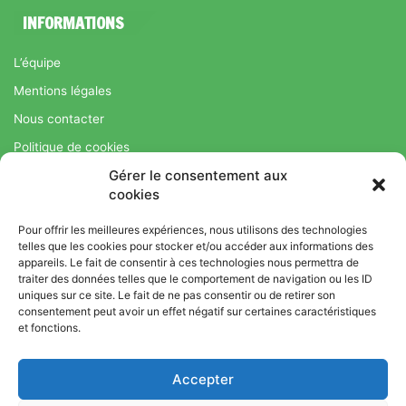
INFORMATIONS
L’équipe
Mentions légales
Nous contacter
Politique de cookies
Gérer le consentement aux
Régime Savoir Maigrir.fr : La méthode Jean-Michel Cohen pour
cookies
une perte de poids durable
Pour offrir les meilleures expériences, nous utilisons des technologies
telles que les cookies pour stocker et/ou accéder aux informations des
appareils. Le fait de consentir à ces technologies nous permettra de
© Copyright 2026, Tous droits réservés |
Bromance
traiter des données telles que le comportement de navigation ou les ID
Bien-Être : Yoga, Bien-être, Nutrition et Sport
uniques sur ce site. Le fait de ne pas consentir ou de retirer son
consentement peut avoir un effet négatif sur certaines caractéristiques
L’équipe
Mentions légales
Nous contacter
et fonctions.
Politique de cookies
Accepter
Régime Savoir Maigrir.fr : La méthode Jean-Michel Cohen pour