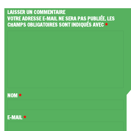
LAISSER UN COMMENTAIRE
VOTRE ADRESSE E-MAIL NE SERA PAS PUBLIÉE.
LES
CHAMPS OBLIGATOIRES SONT INDIQUÉS AVEC
*
C
O
M
M
E
N
T
NOM
*
A
I
R
E-MAIL
*
E