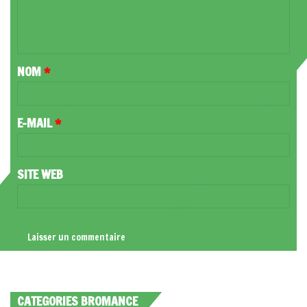
E
N
T
NOM
*
A
I
R
E-MAIL
*
E
*
SITE WEB
CATEGORIES BROMANCE