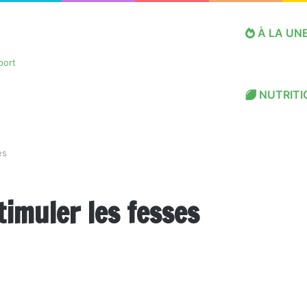
À LA UN
NUTRITI
es
imuler les fesses