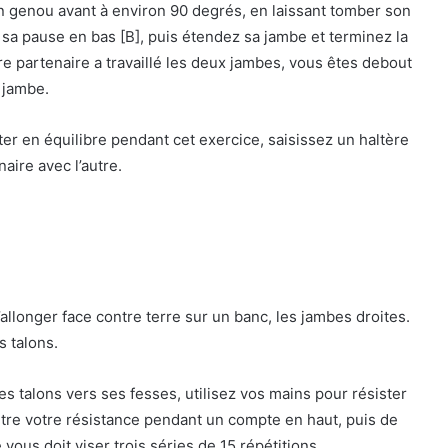
 genou avant à environ 90 degrés, en laissant tomber son
 sa pause en bas [B], puis étendez sa jambe et terminez la
re partenaire a travaillé les deux jambes, vous êtes debout
 jambe.
ter en équilibre pendant cet exercice, saisissez un haltère
aire avec l’autre.
llonger face contre terre sur un banc, les jambes droites.
 talons.
es talons vers ses fesses, utilisez vos mains pour résister
tre votre résistance pendant un compte en haut, puis de
ous doit viser trois séries de 15 répétitions.