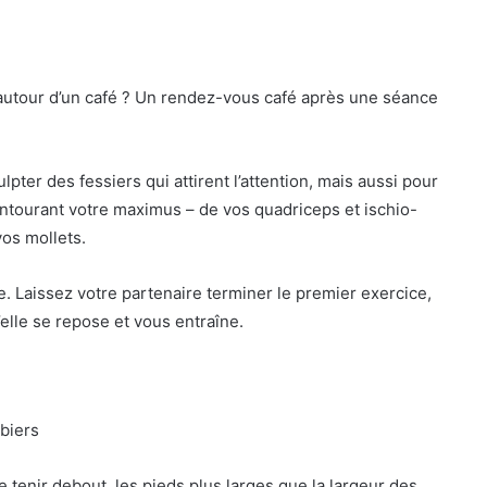
autour d’un café ? Un rendez-vous café après une séance
ter des fessiers qui attirent l’attention, mais aussi pour
entourant votre maximus – de vos quadriceps et ischio-
vos mollets.
. Laissez votre partenaire terminer le premier exercice,
elle se repose et vous entraîne.
mbiers
tenir debout, les pieds plus larges que la largeur des