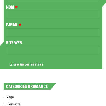
T
NOM
*
A
I
R
E-MAIL
*
E
*
SITE WEB
CATEGORIES BROMANCE
Yoga
Bien-être