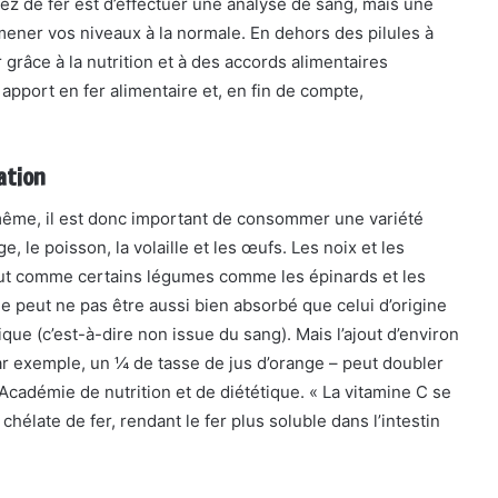
uez de fer est d’effectuer une analyse de sang, mais une
ramener vos niveaux à la normale. En dehors des pilules à
grâce à la nutrition et à des accords alimentaires
 apport en fer alimentaire et, en fin de compte,
ation
-même, il est donc important de consommer une variété
 le poisson, la volaille et les œufs. Les noix et les
ut comme certains légumes comme les épinards et les
e peut ne pas être aussi bien absorbé que celui d’origine
ique (c’est-à-dire non issue du sang). Mais l’ajout d’environ
ar exemple, un ¼ de tasse de jus d’orange – peut doubler
cadémie de nutrition et de diététique. « La vitamine C se
élate de fer, rendant le fer plus soluble dans l’intestin