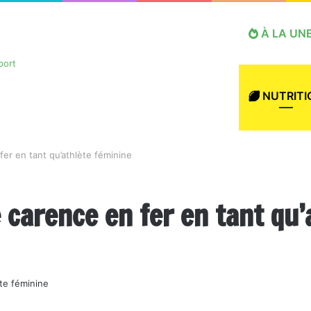
À LA UN
NUTRITI
er en tant qu’athlète féminine
carence en fer en tant qu’