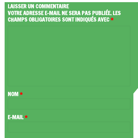
LAISSER UN COMMENTAIRE
VOTRE ADRESSE E-MAIL NE SERA PAS PUBLIÉE.
LES
CHAMPS OBLIGATOIRES SONT INDIQUÉS AVEC
*
C
O
M
M
E
N
T
NOM
*
A
I
R
E-MAIL
*
E
*