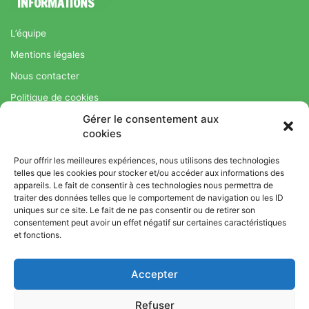
INFORMATIONS
L’équipe
Mentions légales
Nous contacter
Politique de cookies
Gérer le consentement aux
Régime Savoir Maigrir.fr : La méthode Jean-Michel Cohen pour
cookies
une perte de poids durable
Pour offrir les meilleures expériences, nous utilisons des technologies
telles que les cookies pour stocker et/ou accéder aux informations des
appareils. Le fait de consentir à ces technologies nous permettra de
© Copyright 2026, Tous droits réservés |
Bromance
traiter des données telles que le comportement de navigation ou les ID
uniques sur ce site. Le fait de ne pas consentir ou de retirer son
Bien-Être : Yoga, Bien-être, Nutrition et Sport
consentement peut avoir un effet négatif sur certaines caractéristiques
L’équipe
Mentions légales
Nous contacter
et fonctions.
Politique de cookies
Accepter
Régime Savoir Maigrir.fr : La méthode Jean-Michel Cohen pour
une perte de poids durable
Refuser