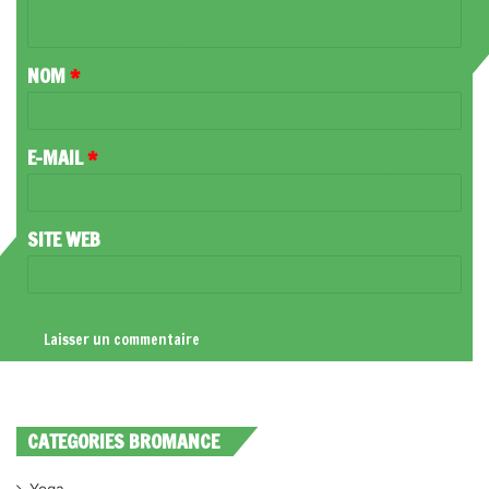
N
T
NOM
*
A
I
R
E-MAIL
*
E
*
SITE WEB
CATEGORIES BROMANCE