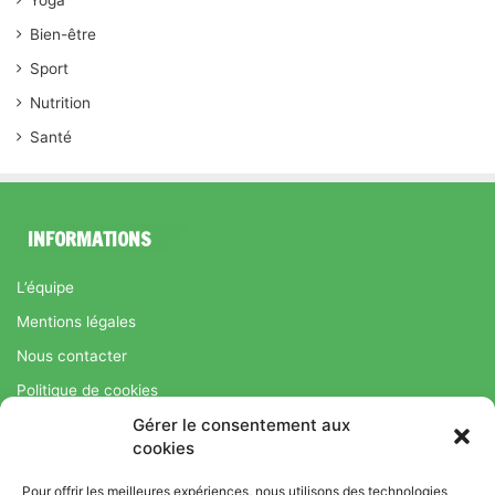
Yoga
Bien-être
Sport
Nutrition
Santé
INFORMATIONS
L’équipe
Mentions légales
Nous contacter
Politique de cookies
Gérer le consentement aux
Régime Savoir Maigrir.fr : La méthode Jean-Michel Cohen pour
cookies
une perte de poids durable
Pour offrir les meilleures expériences, nous utilisons des technologies