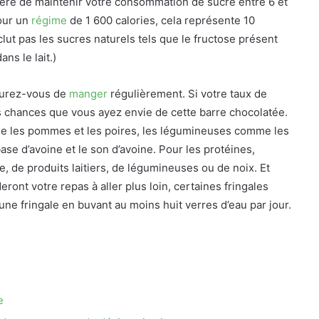
ggère de maintenir votre consommation de sucre entre 6 et
Pour un
régime
de 1 600 calories, cela représente 10
clut pas les sucres naturels tels que le fructose présent
ns le lait.)
ssurez-vous de
manger
régulièrement. Si votre taux de
tes chances que vous ayez envie de cette barre chocolatée.
mme les pommes et les poires, les légumineuses comme les
base d’avoine et le son d’avoine. Pour les protéines,
e, de produits laitiers, de légumineuses ou de noix. Et
eront votre repas à aller plus loin, certaines fringales
ne fringale en buvant au moins huit verres d’eau par jour.
e