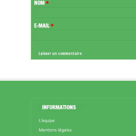
NOM
*
A
I
R
E-MAIL
*
E
*
INFORMATIONS
L’équipe
Mentions légales