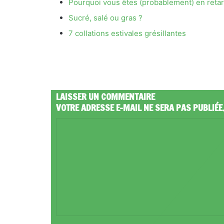
Pourquoi vous êtes (probablement) en retar
Sucré, salé ou gras ?
7 collations estivales grésillantes
LAISSER UN COMMENTAIRE
VOTRE ADRESSE E-MAIL NE SERA PAS PUBLIÉE
C
O
M
M
E
N
T