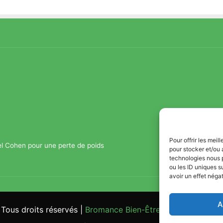
Pour offrir les mei
el Cohen pour une perte de poids
pour stocker et/ou 
technologies nous 
ou les ID uniques s
avoir un effet négat
A
Tous droits réservés |
Bromance Bien-Être : Yoga, Bien-être