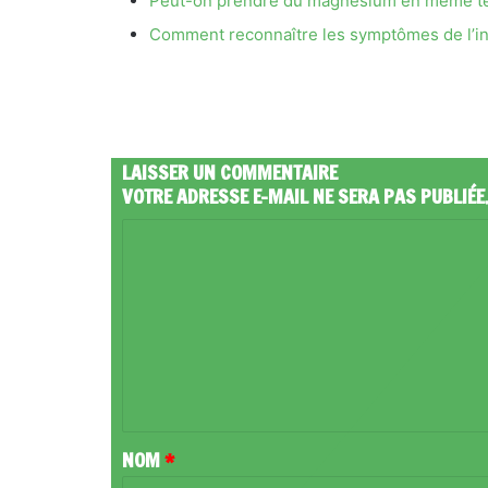
Peut-on prendre du magnésium en même te
Comment reconnaître les symptômes de l’int
LAISSER UN COMMENTAIRE
VOTRE ADRESSE E-MAIL NE SERA PAS PUBLIÉE
C
O
M
M
E
N
T
NOM
*
A