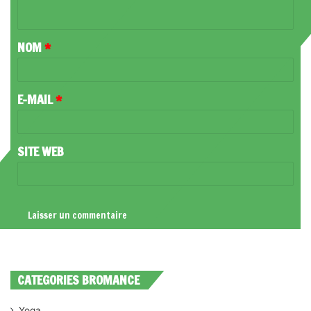
N
T
NOM
*
A
I
R
E-MAIL
*
E
*
SITE WEB
CATEGORIES BROMANCE
Yoga