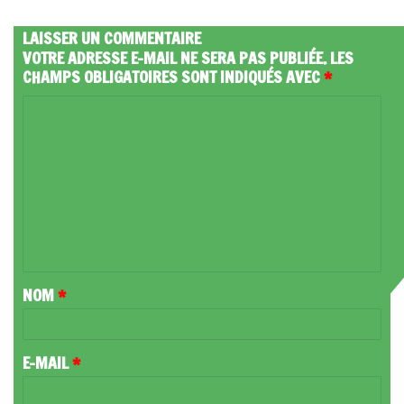
LAISSER UN COMMENTAIRE
VOTRE ADRESSE E-MAIL NE SERA PAS PUBLIÉE.
LES
CHAMPS OBLIGATOIRES SONT INDIQUÉS AVEC
*
C
O
M
M
E
N
T
NOM
*
A
I
R
E-MAIL
*
E