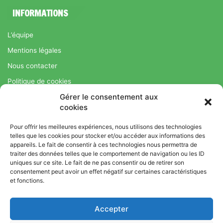
INFORMATIONS
L’équipe
Mentions légales
Nous contacter
Politique de cookies
Gérer le consentement aux
Régime Savoir Maigrir.fr : La méthode Jean-Michel Cohen pour
cookies
une perte de poids durable
Pour offrir les meilleures expériences, nous utilisons des technologies
telles que les cookies pour stocker et/ou accéder aux informations des
appareils. Le fait de consentir à ces technologies nous permettra de
© Copyright 2026, Tous droits réservés |
Bromance
traiter des données telles que le comportement de navigation ou les ID
uniques sur ce site. Le fait de ne pas consentir ou de retirer son
Bien-Être : Yoga, Bien-être, Nutrition et Sport
consentement peut avoir un effet négatif sur certaines caractéristiques
L’équipe
Mentions légales
Nous contacter
et fonctions.
Politique de cookies
Accepter
Régime Savoir Maigrir.fr : La méthode Jean-Michel Cohen pour