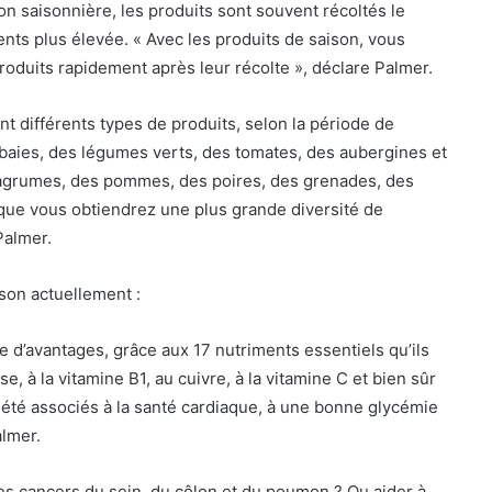
on saisonnière, les produits sont souvent récoltés le
ents plus élevée. « Avec les produits de saison, vous
duits rapidement après leur récolte », déclare Palmer.
différents types de produits, selon la période de
 baies, des légumes verts, des tomates, des aubergines et
s agrumes, des pommes, des poires, des grenades, des
 que vous obtiendrez une plus grande diversité de
Palmer.
son actuellement :
e d’avantages, grâce aux 17 nutriments essentiels qu’ils
, à la vitamine B1, au cuivre, à la vitamine C et bien sûr
nt été associés à la santé cardiaque, à une bonne glycémie
almer.
es cancers du sein, du côlon et du poumon ? Ou aider à