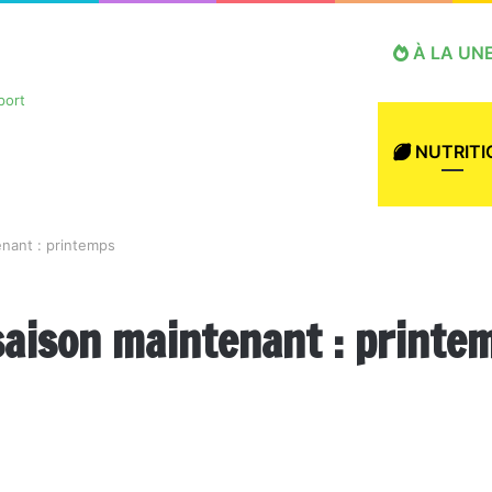
À LA UN
NUTRITI
enant : printemps
saison maintenant : printe