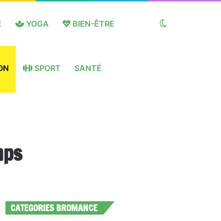
E
YOGA
BIEN-ÊTRE
Switch
ON
SPORT
SANTÉ
skin
mps
CATEGORIES BROMANCE