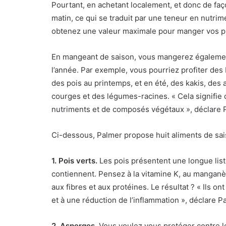
Pourtant, en achetant localement, et donc de faç
matin, ce qui se traduit par une teneur en nutrim
obtenez une valeur maximale pour manger vos pro
En mangeant de saison, vous mangerez également 
l’année. Par exemple, vous pourriez profiter des
des pois au printemps, et en été, des kakis, de
courges et des légumes-racines. « Cela signifie
nutriments et de composés végétaux », déclare 
Ci-dessous, Palmer propose huit aliments de sai
1.
Pois verts.
Les pois présentent une longue list
contiennent. Pensez à la vitamine K, au manganèse
aux fibres et aux protéines. Le résultat ? « Ils o
et à une réduction de l’inflammation », déclare P
2. Asperges.
Vous voulez vous protéger contre l