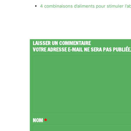
4 combinaisons d’aliments pour stimuler l’a
LAISSER UN COMMENTAIRE
VOTRE ADRESSE E-MAIL NE SERA PAS PUBLIÉE
C
O
M
M
E
N
T
NOM
*
A
I