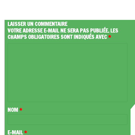
LAISSER UN COMMENTAIRE
VOTRE ADRESSE E-MAIL NE SERA PAS PUBLIÉE.
LES
CHAMPS OBLIGATOIRES SONT INDIQUÉS AVEC
*
C
O
M
M
E
N
T
NOM
*
A
I
R
E-MAIL
*