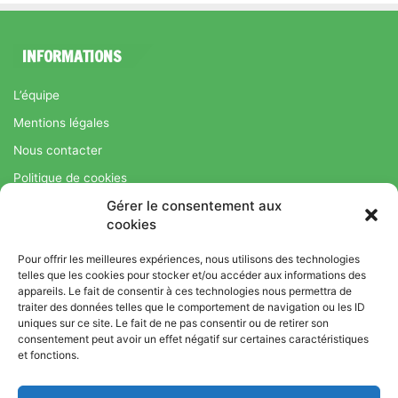
INFORMATIONS
L’équipe
Mentions légales
Nous contacter
Politique de cookies
Gérer le consentement aux
Régime Savoir Maigrir.fr : La méthode Jean-Michel Cohen pour
cookies
une perte de poids durable
Pour offrir les meilleures expériences, nous utilisons des technologies
telles que les cookies pour stocker et/ou accéder aux informations des
appareils. Le fait de consentir à ces technologies nous permettra de
© Copyright 2026, Tous droits réservés |
Bromance
traiter des données telles que le comportement de navigation ou les ID
uniques sur ce site. Le fait de ne pas consentir ou de retirer son
Bien-Être : Yoga, Bien-être, Nutrition et Sport
consentement peut avoir un effet négatif sur certaines caractéristiques
L’équipe
Mentions légales
Nous contacter
et fonctions.
Politique de cookies