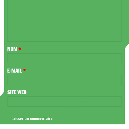
M
M
E
N
T
NOM
*
A
I
R
E-MAIL
*
E
*
SITE WEB