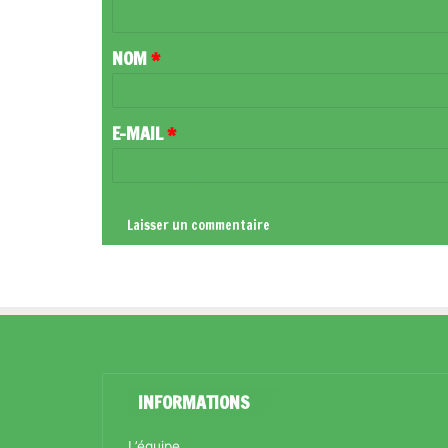
N
T
NOM
*
A
I
R
E-MAIL
*
E
*
INFORMATIONS
L’équipe