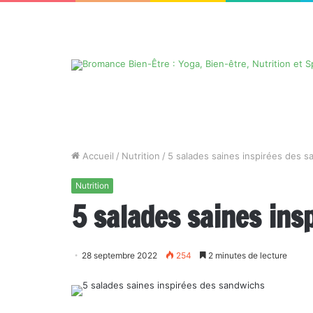
Accueil
/
Nutrition
/
5 salades saines inspirées des 
Nutrition
5 salades saines ins
28 septembre 2022
254
2 minutes de lecture