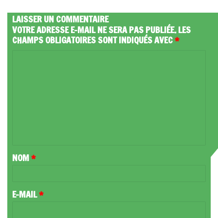
LAISSER UN COMMENTAIRE
VOTRE ADRESSE E-MAIL NE SERA PAS PUBLIÉE.
LES
CHAMPS OBLIGATOIRES SONT INDIQUÉS AVEC
*
C
O
M
M
E
N
T
NOM
*
A
I
R
E-MAIL
*
E