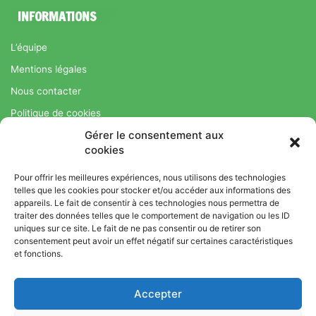
INFORMATIONS
L’équipe
Mentions légales
Nous contacter
Politique de cookies
Gérer le consentement aux
Régime Savoir Maigrir.fr : La méthode Jean-Michel Cohen pour
cookies
une perte de poids durable
Pour offrir les meilleures expériences, nous utilisons des technologies
telles que les cookies pour stocker et/ou accéder aux informations des
appareils. Le fait de consentir à ces technologies nous permettra de
© Copyright 2026, Tous droits réservés |
Bromance
traiter des données telles que le comportement de navigation ou les ID
uniques sur ce site. Le fait de ne pas consentir ou de retirer son
Bien-Être : Yoga, Bien-être, Nutrition et Sport
consentement peut avoir un effet négatif sur certaines caractéristiques
L’équipe
Mentions légales
Nous contacter
et fonctions.
Politique de cookies
Accepter
Régime Savoir Maigrir.fr : La méthode Jean-Michel Cohen pour