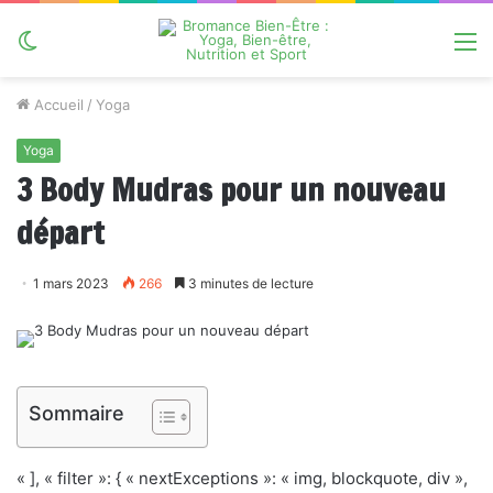
Switch
M
skin
Accueil
/
Yoga
Yoga
3 Body Mudras pour un nouveau
départ
1 mars 2023
266
3 minutes de lecture
Sommaire
« ], « filter »: { « nextExceptions »: « img, blockquote, div »,