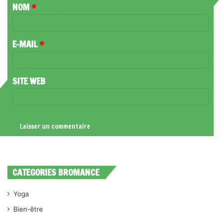
NOM
*
A
I
R
E-MAIL
*
E
*
SITE WEB
CATEGORIES BROMANCE
Yoga
Bien-être