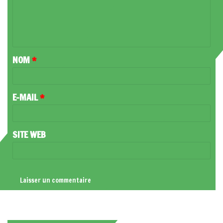
M
E
N
T
NOM
*
A
I
R
E-MAIL
*
E
*
SITE WEB