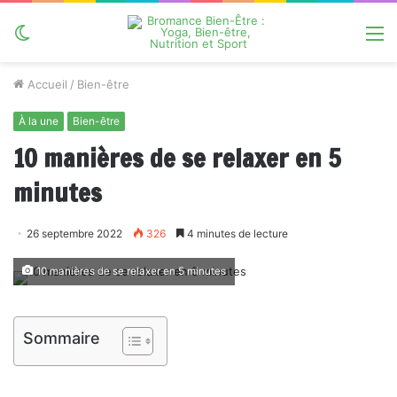
Switch
M
skin
Accueil
/
Bien-être
À la une
Bien-être
10 manières de se relaxer en 5
minutes
26 septembre 2022
326
4 minutes de lecture
10 manières de se relaxer en 5 minutes
Sommaire