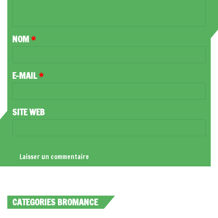
N
T
NOM
*
A
I
R
E-MAIL
*
E
*
SITE WEB
CATEGORIES BROMANCE