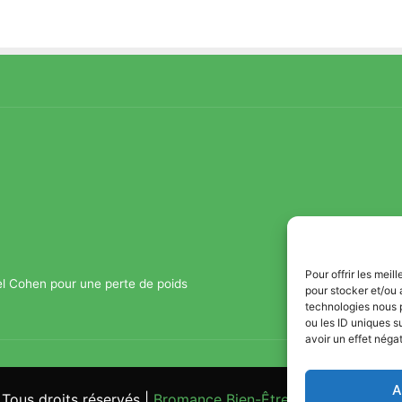
Pour offrir les mei
el Cohen pour une perte de poids
pour stocker et/ou 
technologies nous 
ou les ID uniques s
avoir un effet négat
A
Tous droits réservés |
Bromance Bien-Être : Yoga, Bien-être