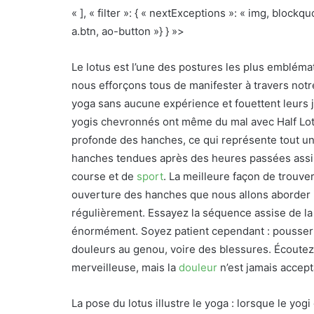
« ], « filter »: { « nextExceptions »: « img, block
a.btn, ao-button »} } »>
Le lotus est l’une des postures les plus emblém
nous efforçons tous de manifester à travers not
yoga sans aucune expérience et fouettent leurs
yogis chevronnés ont même du mal avec Half Lotu
profonde des hanches, ce qui représente tout un 
hanches tendues après des heures passées assi
course et de
sport
. La meilleure façon de trouver
ouverture des hanches que nous allons aborder ic
régulièrement. Essayez la séquence assise de la
énormément. Soyez patient cependant : pousser 
douleurs au genou, voire des blessures. Écoutez 
merveilleuse, mais la
douleur
n’est jamais accept
La pose du lotus illustre le yoga : lorsque le yo