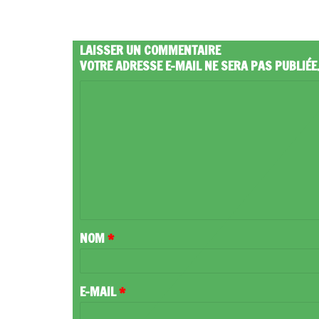
LAISSER UN COMMENTAIRE
VOTRE ADRESSE E-MAIL NE SERA PAS PUBLIÉE
C
O
M
M
E
N
T
NOM
*
A
I
R
E-MAIL
*
E