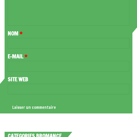
E
N
T
NOM
*
A
I
R
E-MAIL
*
E
*
SITE WEB
CATEGORIES BROMANCE