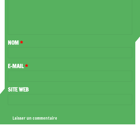
M
E
N
T
NOM
*
A
I
R
E-MAIL
*
E
*
SITE WEB