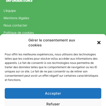
INFORMATIONS
L’équipe
Mentions légales
Nous contacter
Politique de cookies
Gérer le consentement aux
Régime Savoir Maigrir.fr : La méthode Jean-Michel Cohen pour
cookies
une perte de poids durable
Pour offrir les meilleures expériences, nous utilisons des technologies
telles que les cookies pour stocker et/ou accéder aux informations des
appareils. Le fait de consentir à ces technologies nous permettra de
© Copyright 2026, Tous droits réservés |
Bromance
traiter des données telles que le comportement de navigation ou les ID
uniques sur ce site. Le fait de ne pas consentir ou de retirer son
Bien-Être : Yoga, Bien-être, Nutrition et Sport
consentement peut avoir un effet négatif sur certaines caractéristiques
L’équipe
Mentions légales
Nous contacter
et fonctions.
Politique de cookies
Accepter
Régime Savoir Maigrir.fr : La méthode Jean-Michel Cohen pour
une perte de poids durable
Refuser