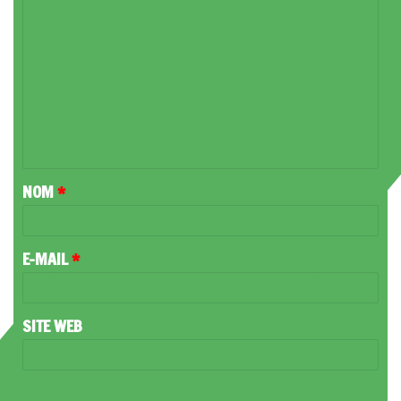
C
O
M
M
E
N
T
NOM
*
A
I
R
E-MAIL
*
E
*
SITE WEB